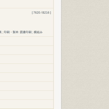
[ 7620 / B216 ]
秀美 ; 印刷・製本: 図書印刷 ; 横組み