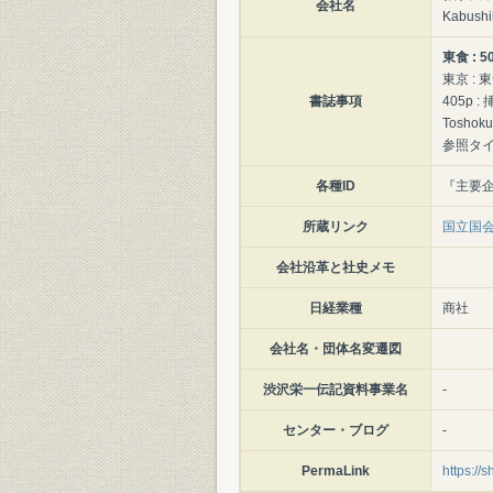
会社名
Kabushi
東食 :
東京 : 東食
書誌事項
405p : 
Toshoku
参照タイト
各種ID
『主要企業
所蔵リンク
国立国
会社沿革と社史メモ
日経業種
商社
会社名・団体名変遷図
渋沢栄一伝記資料事業名
-
センター・ブログ
-
PermaLink
https://