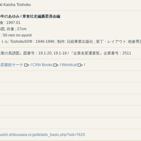
ki Kaisha Toshoku
 50年のあゆみ / 東食社史編纂委員会編
 : 1997.01
挿図, 肖像 ; 27cm
 : 50-nen no ayumi
ル: Toshoku50年 : 1946-1996 ; 制作: 日経事業出版社 ; 装丁・レイアウト: 柏倉
の系譜図』図番号：19.1-20, 19.1-18 / 『企業名変遷要覧』企業番号：2511
会図書館サーチ
/
CiNii Books
/
Worldcat
/
shashi.shibusawa.or.jp/details_basic.php?sid=7620