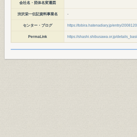
会社名・団体名変遷図
渋沢栄一伝記資料事業名
-
センター・ブログ
https://tobira.hatenadiary.jp/entry/2008
PermaLink
https://shashi.shibusawa.or.jp/details_ba