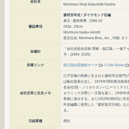
会社名
Morimura Shoji Kabushiki Kaisha
森村百年史 / ダイヤモンド社編
東京 : 森村商事 : 1986.10
書誌事項
245p ; 29cm
Morimura hyaku-nenshi
英文社名: Morimura Bros., Inc. ; 
『会社史総合目録 増補・改訂版』一連アイテム
各種ID
号：(2994, 3165)
所蔵リンク
国立国会図書館サーチ
/
CiNii Books
江戸京橋の商家に生まれた森村市左衛門(六代)
は輸出貿易を志し、1876年(明9)東京銀
名会社(現・ノリタケカンパニーリミテド)、1
会社沿革と社史メモ
セラミック分野に一王国を築く。1946年
業務に進出する。また1910年(明43)
年史編纂に使用した『森村翁言行録]』な
る。
日経業種
商社