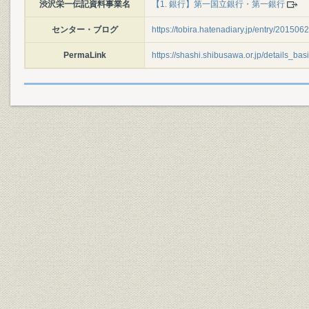
渋沢栄一伝記資料事業名
【1. 銀行】第一国立銀行・第一銀行
センター・ブログ
https://tobira.hatenadiary.jp/entry/2015
PermaLink
https://shashi.shibusawa.or.jp/details_ba