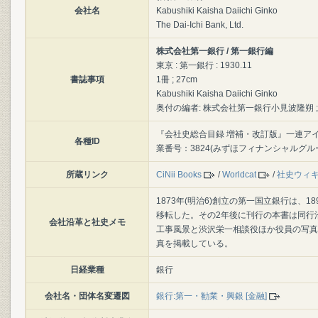
会社名
Kabushiki Kaisha Daiichi Ginko
The Dai-Ichi Bank, Ltd.
株式会社第一銀行 / 第一銀行編
東京 : 第一銀行 : 1930.11
書誌事項
1冊 ; 27cm
Kabushiki Kaisha Daiichi Ginko
奥付の編者: 株式会社第一銀行小見波隆朔 ; 印
『会社史総合目録 増補・改訂版』一連アイテム番
各種ID
業番号：3824(みずほフィナンシャルグル
所蔵リンク
CiNii Books
/
Worldcat
/
社史ウィ
1873年(明治6)創立の第一国立銀行は、1
移転した。その2年後に刊行の本書は同行
会社沿革と社史メモ
工事風景と渋沢栄一相談役ほか役員の写真
真を掲載している。
日経業種
銀行
会社名・団体名変遷図
銀行:第一・勧業・興銀 [金融]