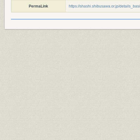
PermaLink
https://shashi.shibusawa.or.jp/details_ba