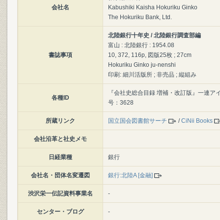
会社名
Kabushiki Kaisha Hokuriku Ginko
The Hokuriku Bank, Ltd.
北陸銀行十年史 / 北陸銀行調査部編
富山 : 北陸銀行 : 1954.08
書誌事項
10, 372, 116p, 図版25枚 ; 27cm
Hokuriku Ginko ju-nenshi
印刷: 細川活版所 ; 非売品 ; 縦組み
『会社史総合目録 増補・改訂版』一連アイテム
各種ID
号：3628
所蔵リンク
国立国会図書館サーチ
/
CiNii Books
会社沿革と社史メモ
日経業種
銀行
会社名・団体名変遷図
銀行:北陸A [金融]
渋沢栄一伝記資料事業名
-
センター・ブログ
-