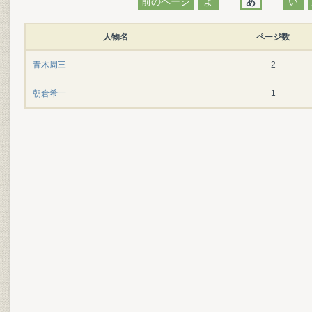
前のページ
よ
あ
い
人物名
ページ数
青木周三
2
朝倉希一
1