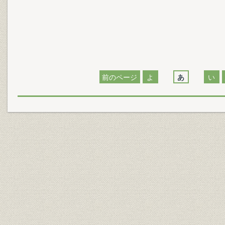
前のページ
よ
あ
い