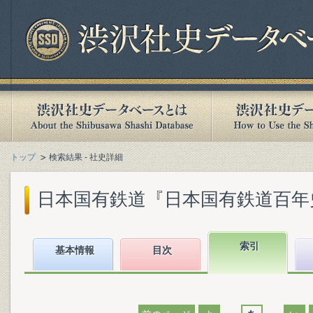
トップ
検索結果 - 社史詳細
日本国有鉄道『日本国有鉄道百年史. 第
索引
基本情報
目次