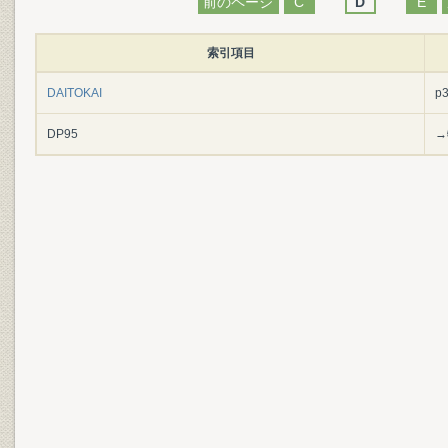
前のページ
C
D
E
索引項目
DAITOKAI
p
DP95
→