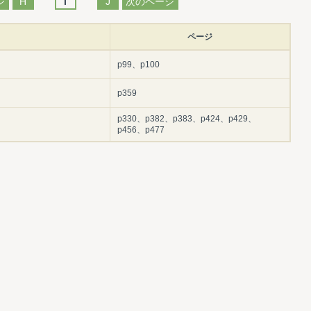
ジ
H
I
J
次のページ
ページ
p99、p100
p359
p330、p382、p383、p424、p429、
p456、p477