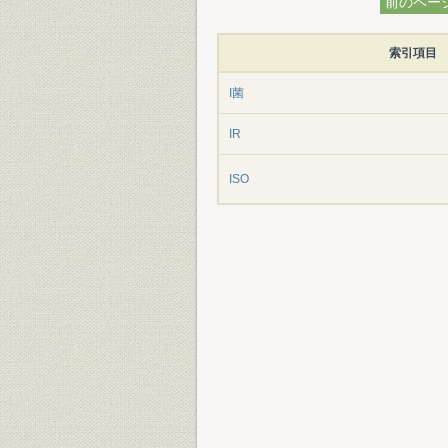
前のペー
索引項目
I菌
IR
ISO