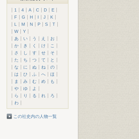
1
4
A
C
D
E
F
G
H
I
J
K
L
M
N
P
S
T
W
Y
あ
い
う
え
お
か
き
く
け
こ
さ
し
す
せ
そ
た
ち
つ
て
と
な
に
ぬ
ね
の
は
ひ
ふ
へ
ほ
ま
み
む
め
も
や
ゆ
よ
ら
り
る
れ
ろ
わ
この社史内の人物一覧