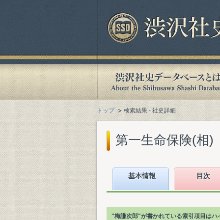
トップ
検索結果 - 社史詳細
第一生命保険(相)『
基本情報
目次
"梅謙次郎"が書かれている索引項目はハ