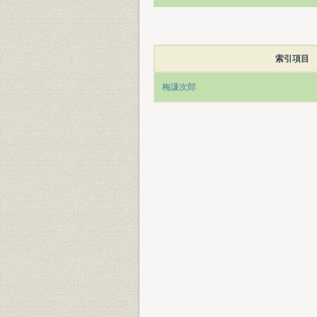
索引項目
梅謙次郎