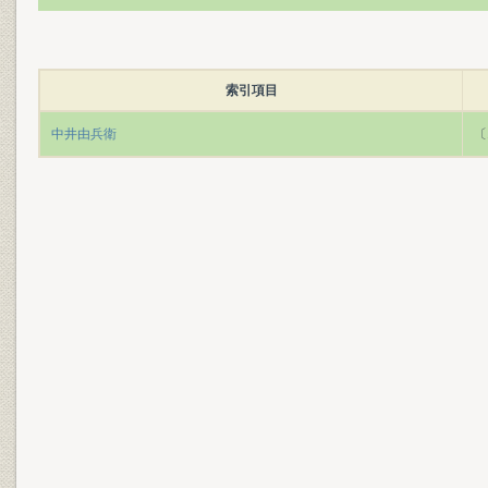
索引項目
中井由兵衛
〔