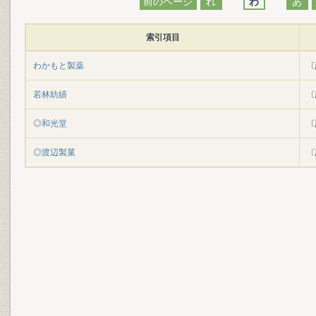
前のページ
れ
わ
あ
索引項目
わかもと製薬
〔
若林紡績
〔
◎和光堂
〔
◎渡辺製菓
〔