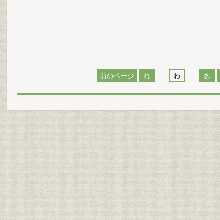
前のページ
れ
わ
あ