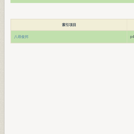
索引項目
八尋俊邦
p