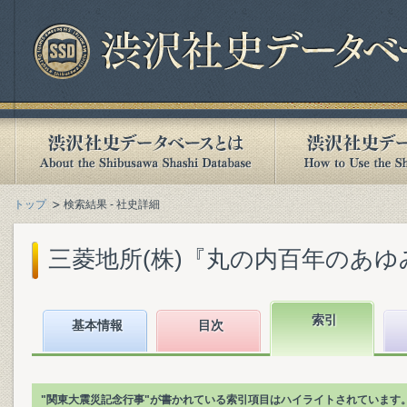
トップ
検索結果 - 社史詳細
三菱地所(株)『丸の内百年のあゆみ :
索引
基本情報
目次
"関東大震災記念行事"が書かれている索引項目はハイライトされています