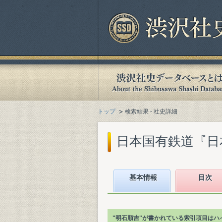
トップ
検索結果 - 社史詳細
日本国有鉄道『日本国
基本情報
目次
"明石順吉"が書かれている索引項目はハ