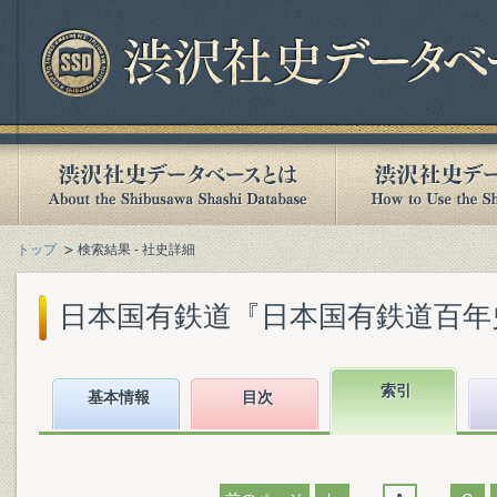
トップ
検索結果 - 社史詳細
日本国有鉄道『日本国有鉄道百年史. 第
索引
基本情報
目次