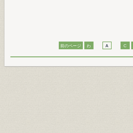
前のページ
わ
A
C