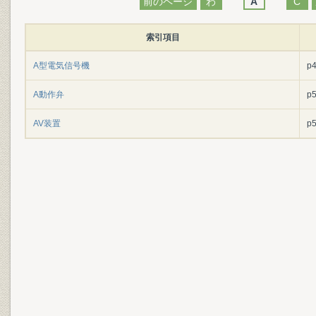
前のページ
わ
A
C
索引項目
A型電気信号機
p
A動作弁
p
AV装置
p