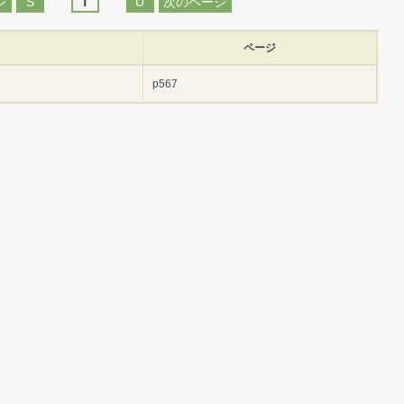
ジ
S
T
U
次のページ
ページ
p567