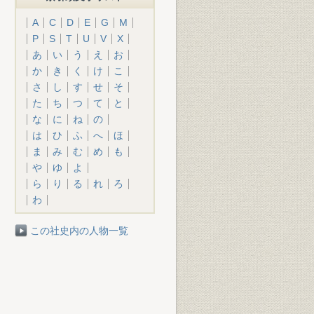
A
C
D
E
G
M
P
S
T
U
V
X
あ
い
う
え
お
か
き
く
け
こ
さ
し
す
せ
そ
た
ち
つ
て
と
な
に
ね
の
は
ひ
ふ
へ
ほ
ま
み
む
め
も
や
ゆ
よ
ら
り
る
れ
ろ
わ
この社史内の人物一覧