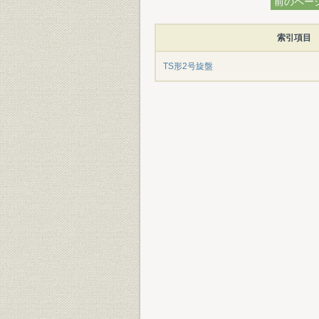
前のペー
索引項目
TS形2号旋盤