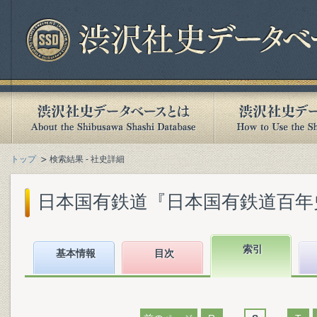
トップ
検索結果 - 社史詳細
日本国有鉄道『日本国有鉄道百年史. 第
索引
基本情報
目次