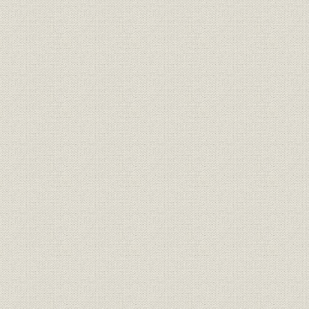
エスカレーター
p
エスケープ・クランク
p
SG型蒸気発生装置
p
SG3型蒸気発生装置
p