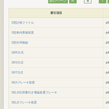
前のページ
R
S
T
索引項目
S型計画ファイル
p
S型車内警報装置
p
S型矢羽根線
p
SRR方式
p
SRS方式
p
SRT方式
p
SEAブレーキ装置
p
SELD応荷重付き電磁直通ブレーキ
p
SELDブレーキ装置
p