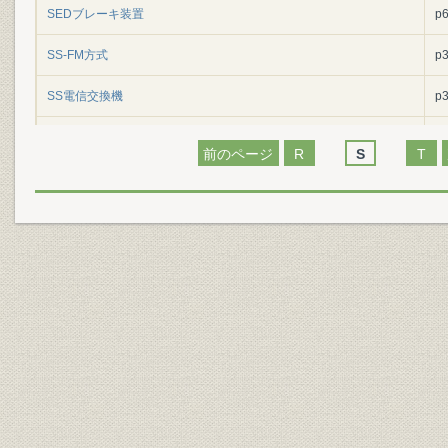
SEDブレーキ装置
p
SS-FM方式
p
SS電信交換機
p
SSB-AF軌道回路
p
前のページ
R
S
T
SSB-AF軌道回路送受信機
p
SSB方式
p
SXS(ステップバイステップ)式自動電話交換機
p
SHF(極超短波多重無線)
p
SFH123形大形削岩機
p
SF93ドリフタ
p
SM50キロ鋼
p