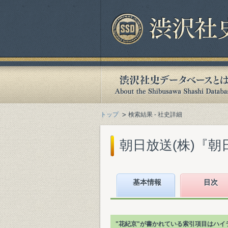
トップ
検索結果 - 社史詳細
朝日放送(株)『朝日放
基本情報
目次
"花紀京"が書かれている索引項目はハイ