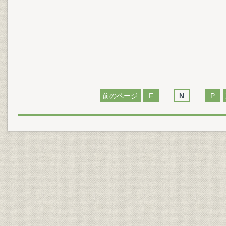
前のページ
F
N
P