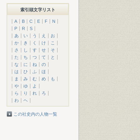
索引頭文字リスト
A
B
C
E
F
N
P
R
S
あ
い
う
え
お
か
き
く
け
こ
さ
し
す
せ
そ
た
ち
つ
て
と
な
に
ね
の
は
ひ
ふ
ほ
ま
み
む
め
も
や
ゆ
よ
ら
り
れ
ろ
わ
ヘ
この社史内の人物一覧