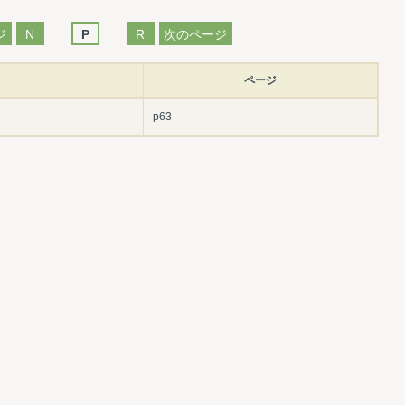
ジ
N
P
R
次のページ
ページ
p63