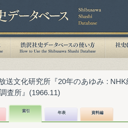
送文化研究所『20年のあゆみ : NH
所』(1966.11)
索引
年表
資料編