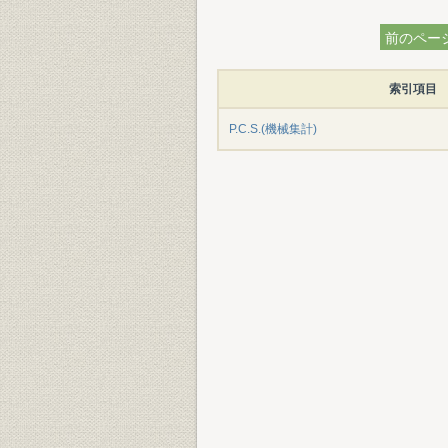
前のペー
索引項目
P.C.S.(機械集計)