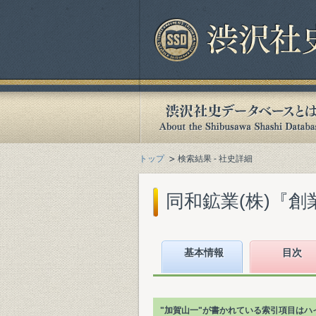
トップ
検索結果 - 社史詳細
同和鉱業(株)『創業百
基本情報
目次
"加賀山一"が書かれている索引項目はハ