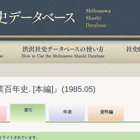
年史. [本編]』(1985.05)
索引
年表
資料編
イライトされています。