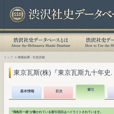
トップ
検索結果 - 社史詳細
東京瓦斯(株)『東京瓦斯九十年史. [本編
索引
基本情報
目次
"飛鳥田一雄"が書かれている索引項目はハイライトされています。