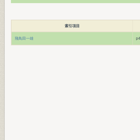
索引項目
飛鳥田一雄
p