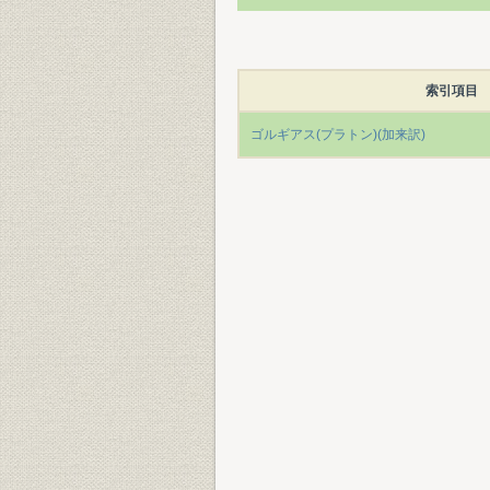
索引項目
ゴルギアス(プラトン)(加来訳)