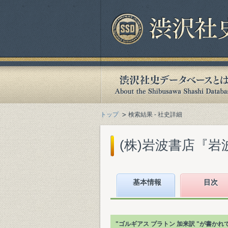
トップ
検索結果 - 社史詳細
(株)岩波書店『岩波
基本情報
目次
"ゴルギアス プラトン 加来訳 "が書か