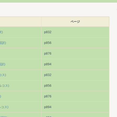
ページ
訳)
p832
沼訳)
p856
p876
訳)
p894
コス)
p832
ルコス)
p856
)
p876
コス)
p894