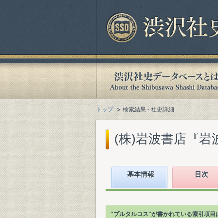
トップ
検索結果 - 社史詳細
(株)岩波書店『岩波
基本情報
目次
"プルタルコス"が書かれている索引項目