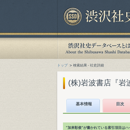
トップ
検索結果 - 社史詳細
(株)岩波書店『岩波
基本情報
目次
"加来彰俊"が書かれている索引項目はハ