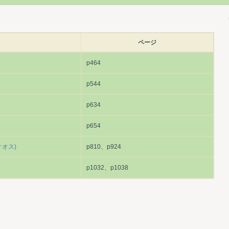
ページ
p464
p544
p634
p654
オス)
p810、p924
p1032、p1038