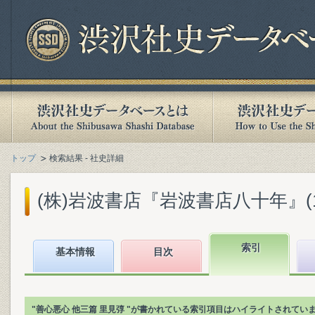
トップ
検索結果 - 社史詳細
(株)岩波書店『岩波書店八十年』(199
索引
基本情報
目次
"善心悪心 他三篇 里見弴 "が書かれている索引項目はハイライトされてい