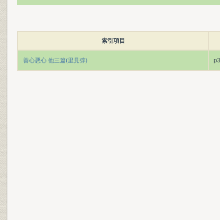
索引項目
善心悪心 他三篇(里見弴)
p