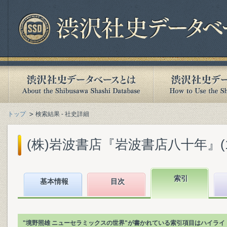
トップ
検索結果 - 社史詳細
(株)岩波書店『岩波書店八十年』(199
索引
基本情報
目次
"境野照雄 ニューセラミックスの世界"が書かれている索引項目はハイライ