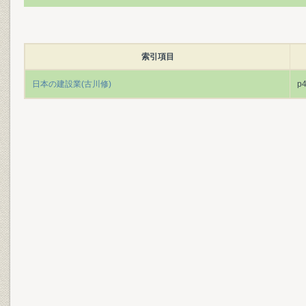
索引項目
日本の建設業(古川修)
p