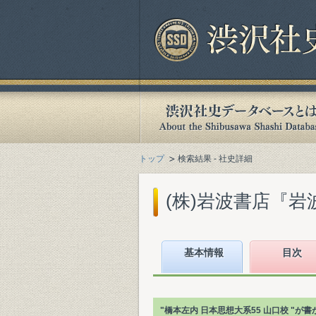
トップ
検索結果 - 社史詳細
(株)岩波書店『岩波
基本情報
目次
"橋本左内 日本思想大系55 山口校 "