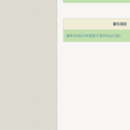
索引項目
橋本左内(日本思想大系55)(山口校)