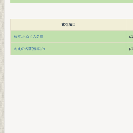
索引項目
橋本治 ぬえの名前
p
ぬえの名前(橋本治)
p