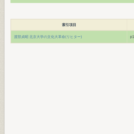
索引項目
渡部貞昭 北京大学の文化大革命(リヒター)
p