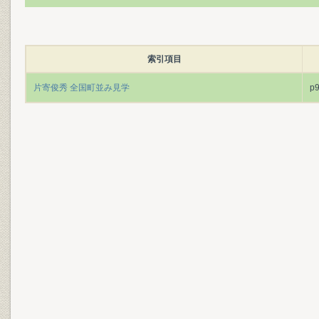
索引項目
片寄俊秀 全国町並み見学
p