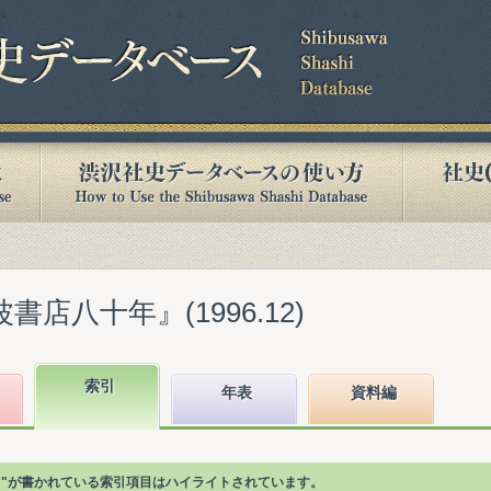
書店八十年』(1996.12)
索引
年表
資料編
校 "が書かれている索引項目はハイライトされています。