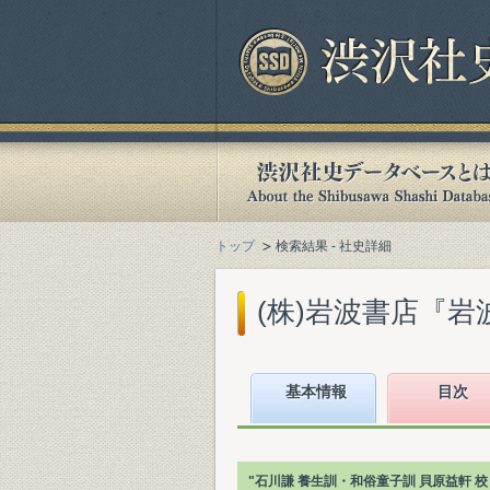
トップ
検索結果 - 社史詳細
(株)岩波書店『岩波
基本情報
目次
"石川謙 養生訓・和俗童子訓 貝原益軒 