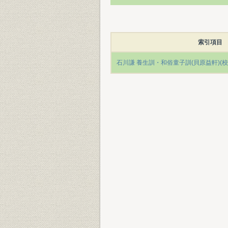
索引項目
石川謙 養生訓・和俗童子訓(貝原益軒)(校