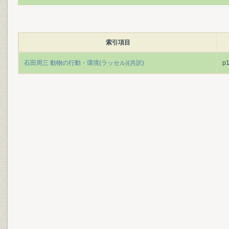
索引項目
石田周三 動物の行動・環境(ラッセル)(共訳)
p