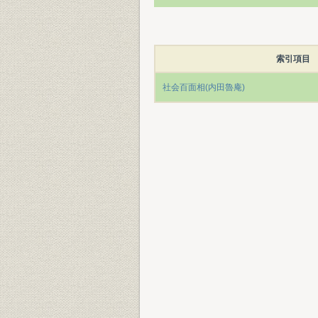
索引項目
社会百面相(内田魯庵)