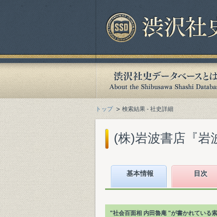
トップ
検索結果 - 社史詳細
(株)岩波書店『岩波
基本情報
目次
"社会百面相 内田魯庵 "が書かれてい