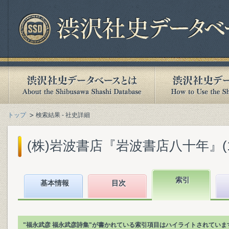
トップ
検索結果 - 社史詳細
(株)岩波書店『岩波書店八十年』(199
索引
基本情報
目次
"福永武彦 福永武彦詩集"が書かれている索引項目はハイライトされていま