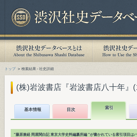
トップ
検索結果 - 社史詳細
(株)岩波書店『岩波書店八十年』(199
索引
基本情報
目次
"藤原兼経 岡屋関白記 東京大学史料編纂所編 "が書かれている索引項目は