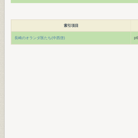
索引項目
長崎のオランダ医たち(中西啓)
p