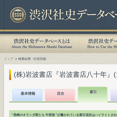
トップ
検索結果 - 社史詳細
(株)岩波書店『岩波書店八十年』(199
索引
基本情報
目次
"長崎のオランダ医たち 中西啓 "が書かれている索引項目はハイライトさ