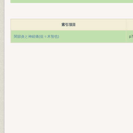
索引項目
関節炎と神経痛(佐々木智也)
p