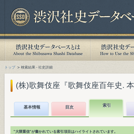
トップ
検索結果 - 社史詳細
(株)歌舞伎座『歌舞伎座百年史. 本文篇
索引
基本情報
目次
"大隈重信"が書かれている索引項目はハイライトされています。