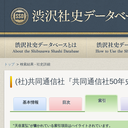
トップ
検索結果 - 社史詳細
(社)共同通信社『共同通信社50年史』(
索引
基本情報
目次
"天谷直弘"が書かれている索引項目はハイライトされています。