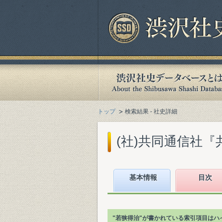
トップ
検索結果 - 社史詳細
(社)共同通信社『共
基本情報
目次
"若狭得治"が書かれている索引項目はハ