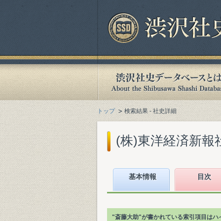
トップ
検索結果 - 社史詳細
(株)東洋経済新報社
基本情報
目次
"斎藤大助"が書かれている索引項目はハ