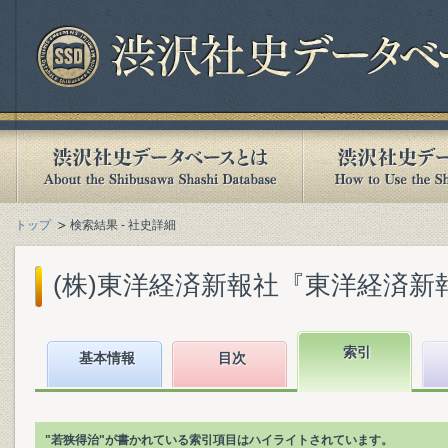
トップ
検索結果 - 社史詳細
(株)東洋経済新報社『東洋経済新報社
索引
基本情報
目次
"若狭得治"が書かれている索引項目はハイライトされています。