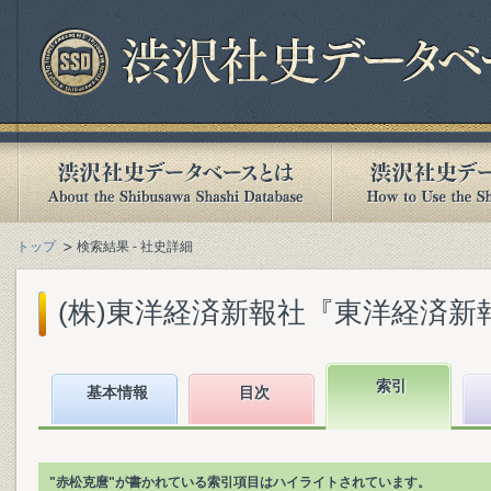
トップ
検索結果 - 社史詳細
(株)東洋経済新報社『東洋経済新報社
索引
基本情報
目次
"赤松克麿"が書かれている索引項目はハイライトされています。