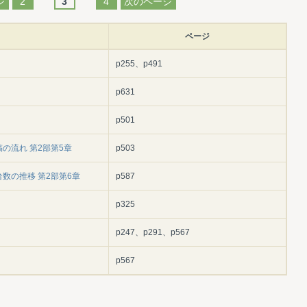
ジ
2
3
4
次のページ
ページ
p255、p491
p631
p501
の流れ 第2部第5章
p503
数の推移 第2部第6章
p587
p325
p247、p291、p567
p567