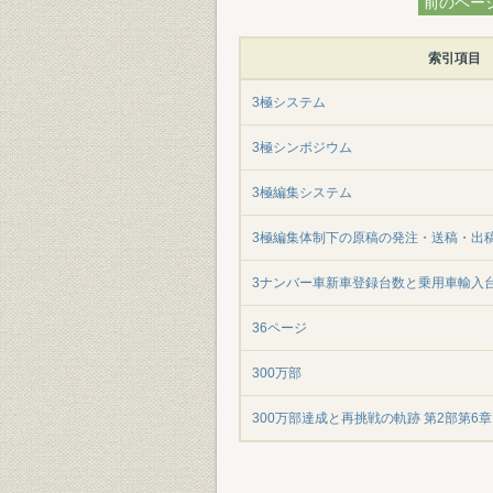
前のペー
索引項目
3極システム
3極シンポジウム
3極編集システム
3極編集体制下の原稿の発注・送稿・出稿
3ナンバー車新車登録台数と乗用車輸入台
36ページ
300万部
300万部達成と再挑戦の軌跡 第2部第6章