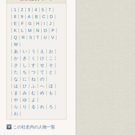
1
2
3
4
5
7
8
9
A
B
C
D
E
F
G
H
I
J
K
L
M
N
O
P
Q
R
S
T
U
V
W
あ
い
う
え
お
か
き
く
け
こ
さ
し
す
せ
そ
た
ち
つ
て
と
な
に
ね
の
は
ひ
ふ
へ
ほ
ま
み
む
め
も
や
ゆ
よ
ら
り
る
れ
ろ
わ
この社史内の人物一覧