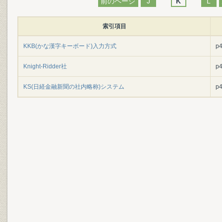
前のページ
J
K
L
索引項目
KKB(かな漢字キーボード)入力方式
p
Knight-Ridder社
p
KS(日経金融新聞の社内略称)システム
p