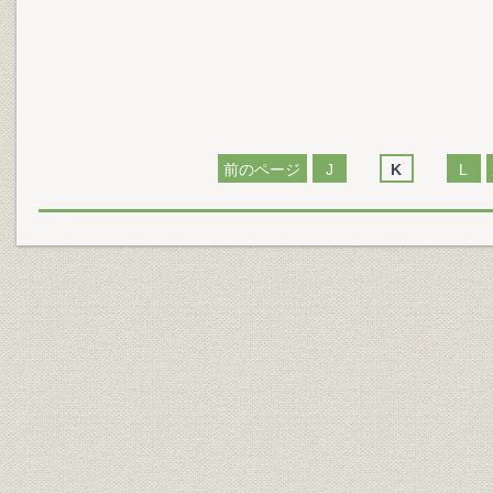
前のページ
J
K
L