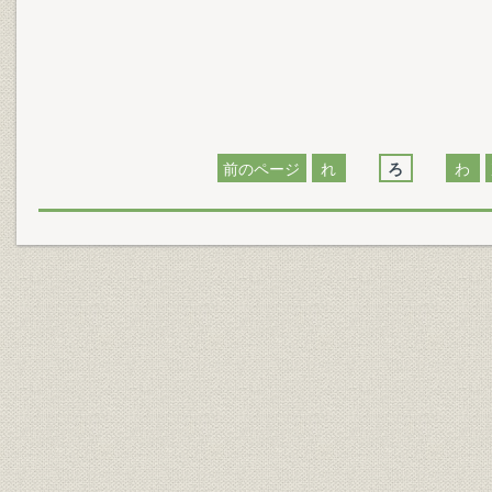
前のページ
れ
ろ
わ