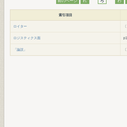
前のページ
れ
ろ
わ
索引項目
ロイター
〔
ロジスティクス面
p
「論説」
〔