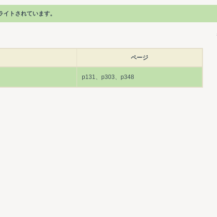
ライトされています。
ページ
p131、p303、p348