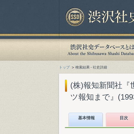
トップ
検索結果 - 社史詳細
(株)報知新聞社『
ツ報知まで』(1993
基本情報
目次