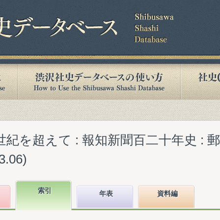
世紀を超えて : 報知新聞百二十年史 :
.06)
索引
年表
資料編