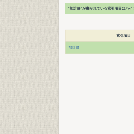
"加計修"が書かれている索引項目はハイ
索引項目
加計修