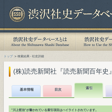
トップ
検索結果 - 社史詳細
(株)読売新聞社『読売新聞百年史』(1
索引
基本情報
目次
"川上哲治"が書かれている索引項目はハイライトされています。