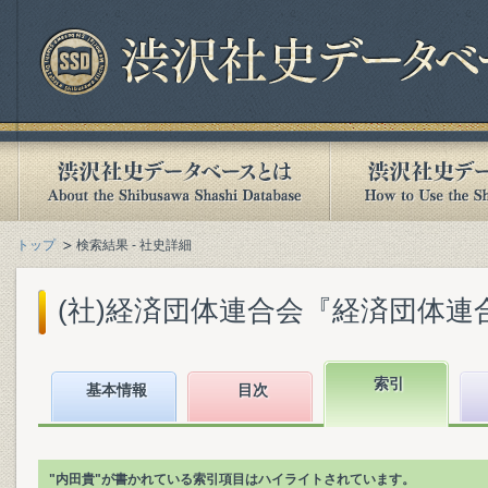
トップ
検索結果 - 社史詳細
(社)経済団体連合会『経済団体連合会
索引
基本情報
目次
"内田貴"が書かれている索引項目はハイライトされています。